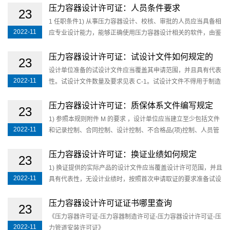
压力容器设计许可证：人员条件要求
23
1 任职条件1) 从事压力容器设计、校核、审批的人员应当具备相
2022-11
应专业设计能力，能够正确使用压力容器设计相关的软件，由鉴
定评审机构通过理论知识考试、设计答辩等方式， 对其进行压
力容器设计专业能力评价。2) 理论知···
压力容器设计许可证：试设计文件如何规定的
23
设计单位准备的试设计文件应当覆盖其申请范围，并且具有代表
2022-11
性。试设计文件数量及要求见表 C-1。试设计文件不得用于制造
和安装。表 C-1 试设计文件数量及要求许可子项目试设计文件数
量(注 C-2)备 注压力容器分析设计···
压力容器设计许可证：质保体系文件编写规定
23
1) 参照本规则附件 M 的要求 ，设计单位应当建立至少包括文件
2022-11
和记录控制、合同控制、设计控制、不合格品(项)控制、人员管
理、质量改进与服务、执行特种设备许可制度等控制要素的质量
保证体系 ，并且能够有效实施 ；编···
压力容器设计许可证：换证业绩如何规定
23
1) 换证提供的实际产品的设计文件应当覆盖设计许可范围，并且
2022-11
具有代表性，无设计业绩时，按照首次申请取证的要求准备试设
计文件。2）申请本规则 3.6.3.2 条“自我声明承诺换证”的，相应
级别的设计审批人员变化率不大···
压力容器设计许可证证书哪里查询
23
《压力容器许可证-压力容器制造许可证-压力容器设计许可证-压
2022-11
力管道安装许可证》